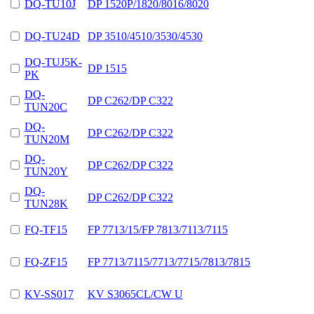
DQ-TU10J
DP 1520P/1820/8016/8020
DQ-TU24D
DP 3510/4510/3530/4530
DQ-TUJ5K-
DP 1515
PK
DQ-
DP C262/DP C322
TUN20C
DQ-
DP C262/DP C322
TUN20M
DQ-
DP C262/DP C322
TUN20Y
DQ-
DP C262/DP C322
TUN28K
FQ-TF15
FP 7713/15/FP 7813/7113/7115
FQ-ZF15
FP 7713/7115/7713/7715/7813/7815
KV-SS017
KV S3065CL/CW U