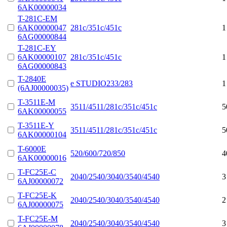
6AK00000034
T-281C-EM
6AK00000047
281c/351c/451c
1
6AG00000844
T-281C-EY
6AK00000107
281c/351c/451c
1
6AG00000843
T-2840E
e STUDIO233/283
1
(6AJ00000035)
T-3511E-M
3511/4511/281c/351c/451c
5
6AK00000055
T-3511E-Y
3511/4511/281c/351c/451c
5
6AK00000104
T-6000E
520/600/720/850
4
6AK00000016
T-FC25E-C
2040/2540/3040/3540/4540
3
6AJ00000072
T-FC25E-K
2040/2540/3040/3540/4540
2
6AJ00000075
T-FC25E-M
2040/2540/3040/3540/4540
3