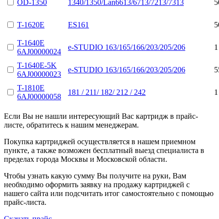
OD-1350
1340/1350/Lan6613/6713/7213/7313
5
T-1620E
ES161
5
T-1640E
e-STUDIO 163/165/166/203/205/206
1
6AJ00000024
T-1640E-5K
e-STUDIO 163/165/166/203/205/206
5
6AJ00000023
T-1810E
181 / 211/ 182/ 212 / 242
1
6AJ00000058
Если Вы не нашли интересующий Вас картридж в прайс-
листе, обратитесь к нашим менеджерам.
Покупка картриджей осуществляется в нашем приемном
пункте, а также возможен бесплатный выезд специалиста в
пределах города Москвы и Московской области.
Чтобы узнать какую сумму Вы получите на руки, Вам
необходимо оформить заявку на продажу картриджей с
нашего сайта или подсчитать итог самостоятельно с помощью
прайс-листа.
Скачать прайс