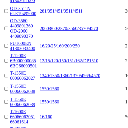
41303611000
OD-3511N
281/351/451/3511/4511
3
6LE19495000
OD-3560
4409891360
2060/860/2870/3560/3570/4570
5
OD-2060
4409890370
PU1600EN
16/20/25/160/200/250
2
41303033400
T-1200E
6B000000085
12/15/120/150/151/162/DP1510
2
6BC66099501
T-1350E
1340/1350/1360/1370/4569/4570
1
60066062027
T-1550D
1550/1560
1
60066062038
T-1550E
1550/1560
1
60066062039
T-1600E
66066062051
16/160
5
66061614