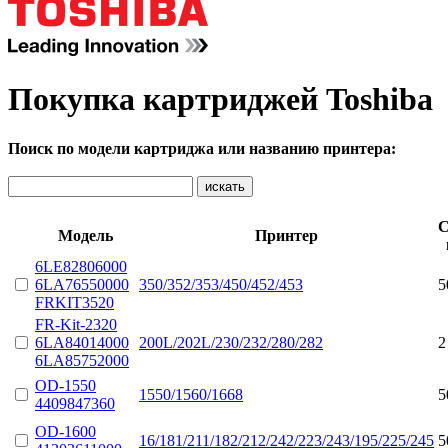
Покупка картриджей Toshiba
Поиск по модели картриджа или названию принтера:
С
Модель
Принтер
6LE82806000
6LA76550000
350/352/353/450/452/453
5
FRKIT3520
FR-Kit-2320
6LA84014000
200L/202L/230/232/280/282
2
6LA85752000
OD-1550
1550/1560/1668
5
4409847360
OD-1600
16/181/211/182/212/242/223/243/195/225/245
5