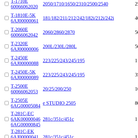
T-1710E
2050/1710/1650/2310/2500/2540
2
60066062020
T-1810E-5K
181/182/211/212/242/182i/212i/242i
4
6AJ00000061
T-2060E
2060/2860/2870
5
60066062042
T-2320E
200L/230L/280L
5
6AJ00000006
T-2450E
223/225/243/245/195
1
6AJ00000088
T-2450E-5K
223/225/243/245/195
3
6AJ00000089
T-2500E
20/25/200/250
1
60066062053
T-2505E
e STUDIO 2505
8
6AG00005084
T-281C-EC
6AK00000046
281c/351c/451c
1
6AG00000845
T-281C-EK
6AJ00000041
281c/351c/451c
1