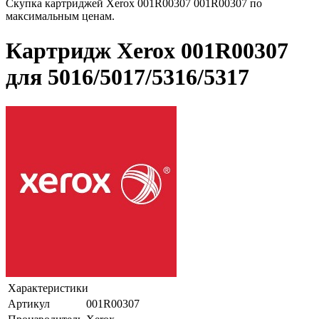
Скупка картриджей Xerox 001R00307 001R00307 по
максимальным ценам.
Картридж Xerox 001R00307
для 5016/5017/5316/5317
Характеристики
Артикул
001R00307