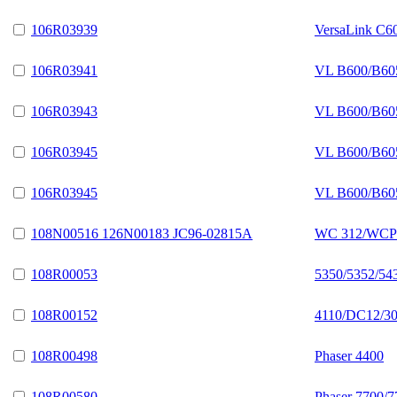
106R03939
VersaLink C6
106R03941
VL B600/B60
106R03943
VL B600/B60
106R03945
VL B600/B60
106R03945
VL B600/B60
108N00516 126N00183 JC96-02815A
WC 312/WCP 
108R00053
5350/5352/54
108R00152
4110/DC12/30
108R00498
Phaser 4400
108R00580
Phaser 7700/7