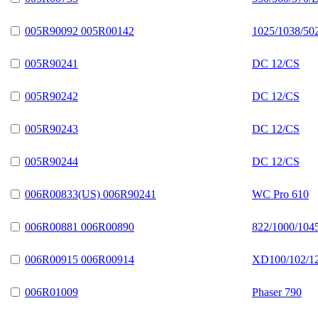
005R90092 005R00142
1025/1038/50
005R90241
DC 12/CS
005R90242
DC 12/CS
005R90243
DC 12/CS
005R90244
DC 12/CS
006R00833(US) 006R90241
WC Pro 610
006R00881 006R00890
822/1000/104
006R00915 006R00914
XD100/102/1
006R01009
Phaser 790