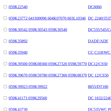
059K22540
DC6060
059K23772 641S00096 604K07070 603L10346
DC 2240/3535
059K30542 059K30543 059K30540
DC535/545/
059K35892
DADF/ADF
059K35940
CC C118/WC
059K39500 059K08360 059K27320 059K59770
DC12/CS50
059K39670 059K59780 059K27360 059K08370
DC 12/CS50
059K39923 059K39922
8855/DT180
059K41173 059K29560
DC 1632/2240
059K43730
DC535/WC PR