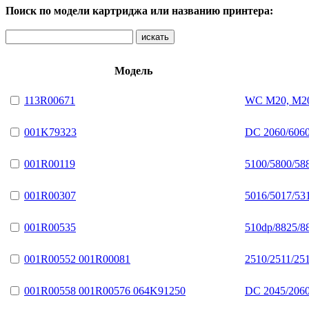
Поиск по модели картриджа или названию принтера:
Модель
113R00671
WC M20, M2
001K79323
DC 2060/606
001R00119
5100/5800/58
001R00307
5016/5017/53
001R00535
510dp/8825/8
001R00552 001R00081
2510/2511/25
001R00558 001R00576 064K91250
DC 2045/2060