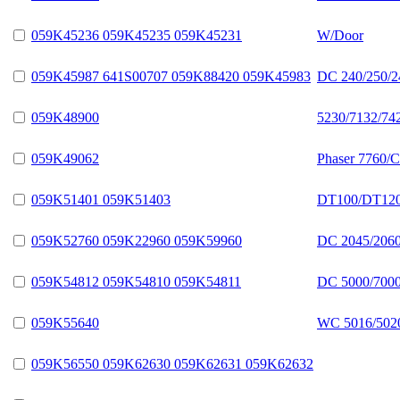
059K45236 059K45235 059K45231
W/Door
059K45987 641S00707 059K88420 059K45983
DC 240/250/2
059K48900
5230/7132/74
059K49062
Phaser 7760/
059K51401 059K51403
DT100/DT12
059K52760 059K22960 059K59960
DC 2045/2060
059K54812 059K54810 059K54811
DC 5000/7000
059K55640
WC 5016/502
059K56550 059K62630 059K62631 059K62632