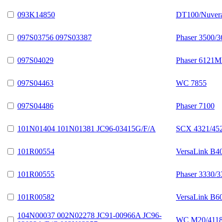
093K14850
DT100/Nuvera
097S03756 097S03387
Phaser 3500/3
097S04029
Phaser 6121
097S04463
WC 7855
097S04486
Phaser 7100
101N01404 101N01381 JC96-03415G/F/A
SCX 4321/45
101R00554
VersaLink B4
101R00555
Phaser 3330/3
101R00582
VersaLink B6
104N00037 002N02278 JC91-00966A JC96-
WC M20/4118