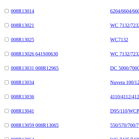
008R13014
6204/6604/66
008R13021
WC 7132/723
008R13025
WC7132
008R13026 641S00630
WC 7132/723
008R13031 008R12965
DC 5000/7000
008R13034
Nuvera 100/1
008R13036
4110/4112/41
008R13041
D95/110/WCP 
008R13059 008R13065
550/570/700/