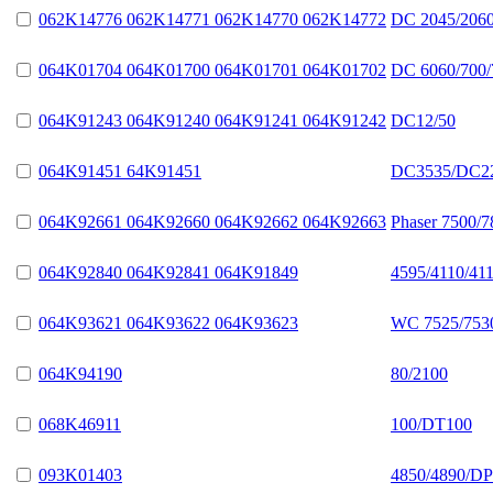
062K14776 062K14771 062K14770 062K14772
DC 2045/2060
064K01704 064K01700 064K01701 064K01702
DC 6060/700/
064K91243 064K91240 064K91241 064K91242
DC12/50
064K91451 64K91451
DC3535/DC22
064K92661 064K92660 064K92662 064K92663
Phaser 7500/
064K92840 064K92841 064K91849
4595/4110/41
064K93621 064K93622 064K93623
WC 7525/7530
064K94190
80/2100
068K46911
100/DT100
093K01403
4850/4890/DP