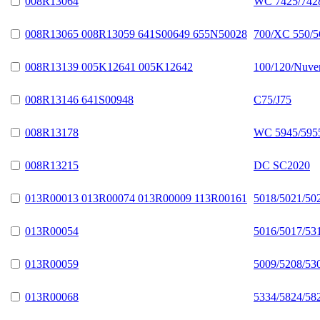
008R13064
WC 7425/7428
008R13065 008R13059 641S00649 655N50028
700/XC 550/5
008R13139 005K12641 005K12642
100/120/Nuve
008R13146 641S00948
C75/J75
008R13178
WC 5945/595
008R13215
DC SC2020
013R00013 013R00074 013R00009 113R00161
5018/5021/50
013R00054
5016/5017/53
013R00059
5009/5208/53
013R00068
5334/5824/58