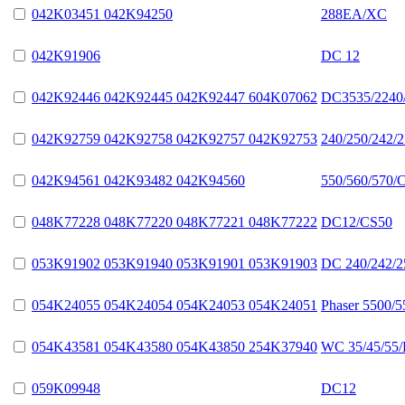
042K03451 042K94250
288EA/XC
042K91906
DC 12
042K92446 042K92445 042K92447 604K07062
DC3535/2240/
042K92759 042K92758 042K92757 042K92753
240/250/242/
042K94561 042K93482 042K94560
550/560/570/
048K77228 048K77220 048K77221 048K77222
DC12/CS50
053K91902 053K91940 053K91901 053K91903
DC 240/242/2
054K24055 054K24054 054K24053 054K24051
Phaser 5500/
054K43581 054K43580 054K43850 254K37940
WC 35/45/55/
059K09948
DC12