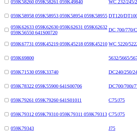
059K58260 059K58261 059K49840
WC 232/245/2
059K58958 059K58953 059K58954 059K58955
DT120/DT100
059K62633 059K62630 059K62631 059K62632
DC 700/770/C
059K56550 641S00720
059K67731 059K45219 059K45218 059K45210
WC 5220/5222
059K69800
5632/5665/56
059K71530 059K33740
DC240/250/24
059K78322 059K55900 641S00706
DC700/700i/7
059K79261 059K79260 641S01011
C75/J75
059K79312 059K79310 059K79311 059K79313
C75/J75
059K79343
J75