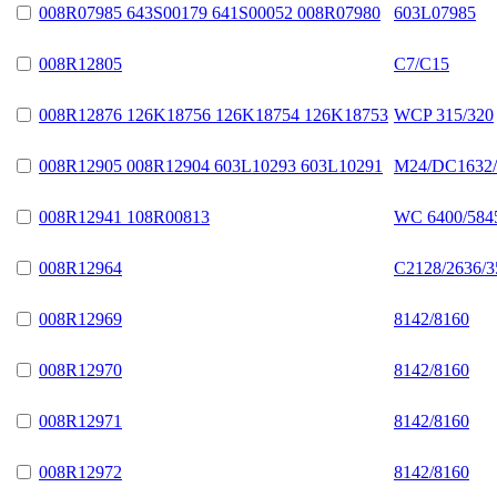
008R07985 643S00179 641S00052 008R07980
603L07985
008R12805
C7/C15
008R12876 126K18756 126K18754 126K18753
WCP 315/320
008R12905 008R12904 603L10293 603L10291
M24/DC1632
008R12941 108R00813
WC 6400/5845
008R12964
C2128/2636/3
008R12969
8142/8160
008R12970
8142/8160
008R12971
8142/8160
008R12972
8142/8160