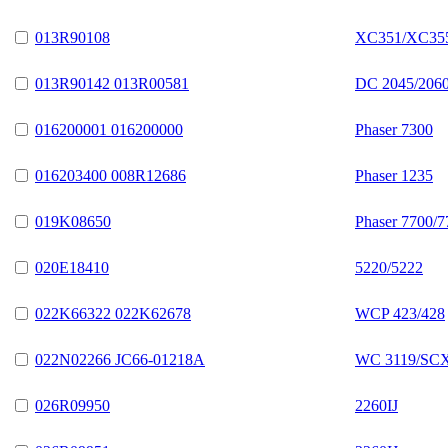
013R90108
XC351/XC355
013R90142 013R00581
DC 2045/2060
016200001 016200000
Phaser 7300
016203400 008R12686
Phaser 1235
019K08650
Phaser 7700/
020E18410
5220/5222
022K66322 022K62678
WCP 423/428
022N02266 JC66-01218A
WC 3119/SCX
026R09950
2260IJ