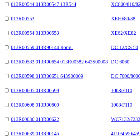
013R00544 013R00547 13R544
XC800/810/82
013R00553
XE60/80/88
013R00554 013R00553
XE62/XE82
013R00559 013R90144 Копи-
DC 12/CS 50
013R00583 013R00654 013R00582 643S00008
DC 6060
013R00598 013R00651 643S00009
DC 7000/800
013R00605 013R00599
1008/F110
013R00608 013R00609
1008/F110
013R00636 013R00622
WC7132/7232
013R00639 013R90145
4110/4590/45