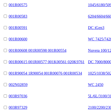
001R00575
1045/6180/50
001R00583
6204/6604/66
001R00591
DC iGen3
001R00600
WC 7425/742
001R00608 001R00598 001R00554
Nuvera 100/1
001R00615 001R00577 001K00561 020K9761
DC 7000/8000
001R90054 1R90054 001R00076 001R00534
1025/1038/50
002N02859
WC 2450
003R97036
5L/6L/3100/3
003R97329
2100/2200/23