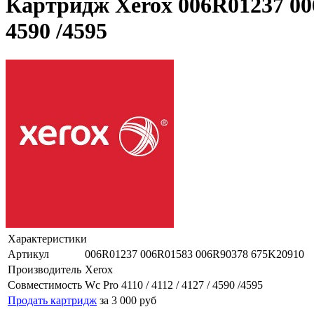
Картридж Xerox 006R01237 006
4590 /4595
Характеристики
Артикул
006R01237 006R01583 006R90378 675K20910
Производитель
Xerox
Совместимость
Wc Pro 4110 / 4112 / 4127 / 4590 /4595
Продать картридж
за 3 000 руб