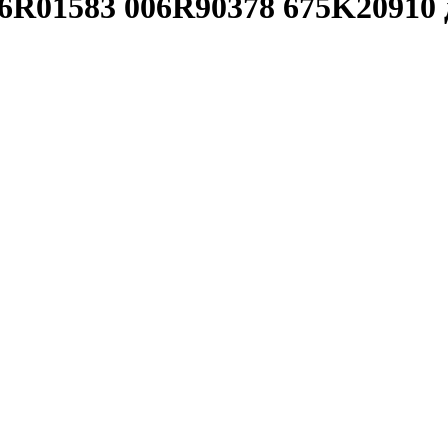
R01583 006R90378 675K20910 для