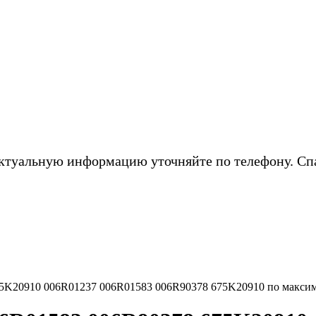
ктуальную информацию уточняйте по телефону. Сп
75K20910 006R01237 006R01583 006R90378 675K20910 по макси