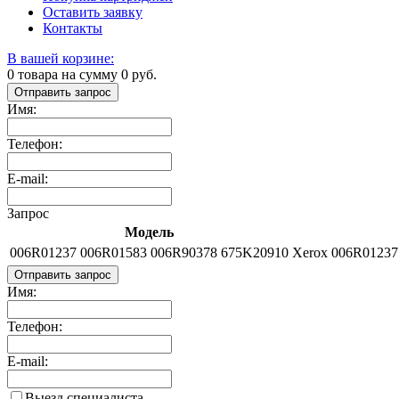
Оставить заявку
Контакты
В вашей корзине:
0
товара на сумму
0
руб.
Отправить запрос
Имя:
Телефон:
E-mail:
Запрос
Модель
006R01237 006R01583 006R90378 675K20910
Xerox 006R01237
Отправить запрос
Имя:
Телефон:
E-mail:
Выезд специалиста