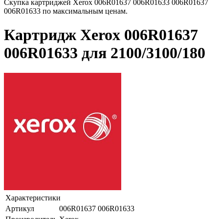
Скупка картриджей Xerox 006R01637 006R01633 006R01637
006R01633 по максимальным ценам.
Картридж Xerox 006R01637
006R01633 для 2100/3100/180
Характеристики
Артикул
006R01637 006R01633