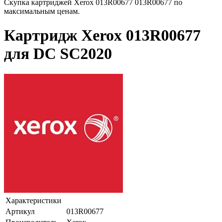
Скупка картриджей Xerox 013R00677 013R00677 по
максимальным ценам.
Картридж Xerox 013R00677
для DC SC2020
Характеристики
Артикул
013R00677