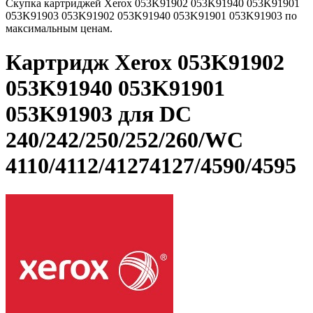
Скупка картриджей Xerox 053K91902 053K91940 053K91901
053K91903 053K91902 053K91940 053K91901 053K91903 по
максимальным ценам.
Картридж Xerox 053K91902
053K91940 053K91901
053K91903 для DC
240/242/250/252/260/WC
4110/4112/41274127/4590/4595