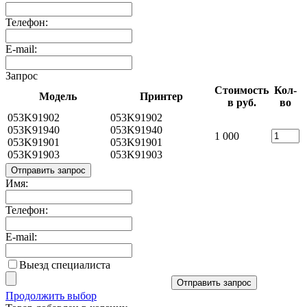
Телефон:
E-mail:
Запрос
Стоимость
Кол-
Модель
Принтер
в руб.
во
053K91902
053K91902
053K91940
053K91940
1 000
053K91901
053K91901
053K91903
053K91903
Отправить запрос
Имя:
Телефон:
E-mail:
Выезд специалиста
Отправить запрос
Продолжить выбор