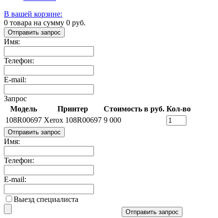
В вашей корзине:
0
товара на сумму
0
руб.
Отправить запрос
Имя:
Телефон:
E-mail:
Запрос
Модель
Принтер
Стоимость в руб.
Кол-во
108R00697
Xerox 108R00697
9 000
Отправить запрос
Имя:
Телефон:
E-mail:
Выезд специалиста
Отправить запрос