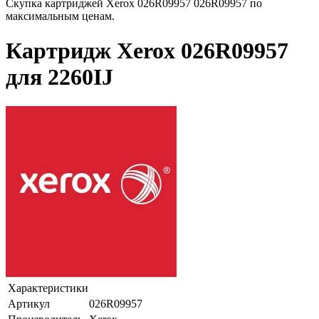
Скупка картриджей Xerox 026R09957 026R09957 по
максимальным ценам.
Картридж Xerox 026R09957
для 2260IJ
Характеристики
Артикул
026R09957