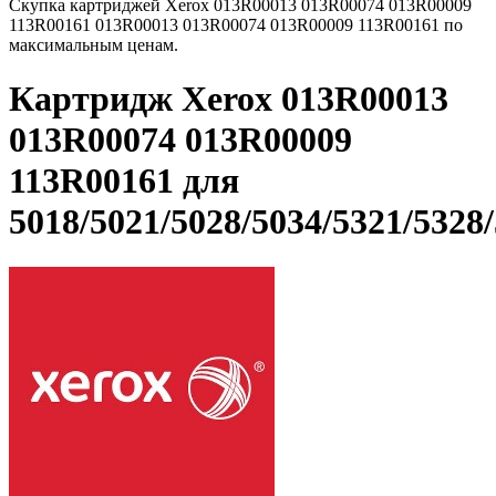
Скупка картриджей Xerox 013R00013 013R00074 013R00009
113R00161 013R00013 013R00074 013R00009 113R00161 по
максимальным ценам.
Картридж Xerox 013R00013
013R00074 013R00009
113R00161 для
5018/5021/5028/5034/5321/5328