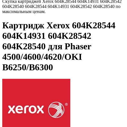
Скупка картриджей Xerox 604K28544 604K14931 604K28542
604K28540 604K28544 604K14931 604K28542 604K28540 по
максимальным ценам.
Картридж Xerox 604K28544
604K14931 604K28542
604K28540 для Phaser
4500/4600/4620/OKI
B6250/B6300