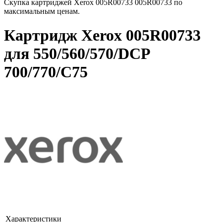
Скупка картриджей Xerox 005R00733 005R00733 по
максимальным ценам.
Картридж Xerox 005R00733
для 550/560/570/DCP
700/770/C75
Характеристики