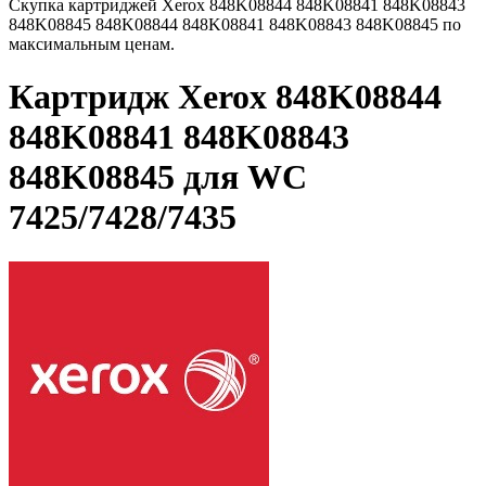
Скупка картриджей Xerox 848K08844 848K08841 848K08843
848K08845 848K08844 848K08841 848K08843 848K08845 по
максимальным ценам.
Картридж Xerox 848K08844
848K08841 848K08843
848K08845 для WC
7425/7428/7435