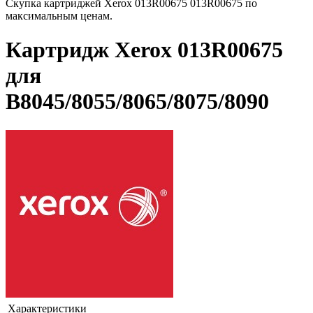
Скупка картриджей Xerox 013R00675 013R00675 по
максимальным ценам.
Картридж Xerox 013R00675
для
B8045/8055/8065/8075/8090
Характеристики