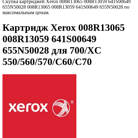
Скупка картриджей Xerox 008R13065 008R13059 641S00649
655N50028 008R13065 008R13059 641S00649 655N50028 по
максимальным ценам.
Картридж Xerox 008R13065
008R13059 641S00649
655N50028 для 700/XC
550/560/570/C60/C70