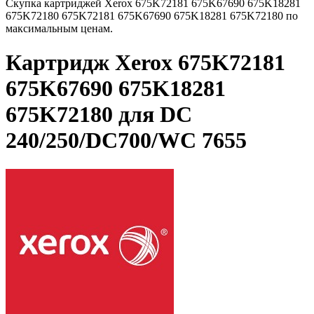
Скупка картриджей Xerox 675K72181 675K67690 675K18281
675K72180 675K72181 675K67690 675K18281 675K72180 по
максимальным ценам.
Картридж Xerox 675K72181
675K67690 675K18281
675K72180 для DC
240/250/DC700/WC 7655