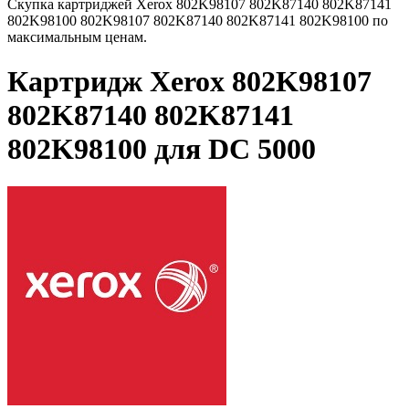
Скупка картриджей Xerox 802K98107 802K87140 802K87141
802K98100 802K98107 802K87140 802K87141 802K98100 по
максимальным ценам.
Картридж Xerox 802K98107
802K87140 802K87141
802K98100 для DC 5000