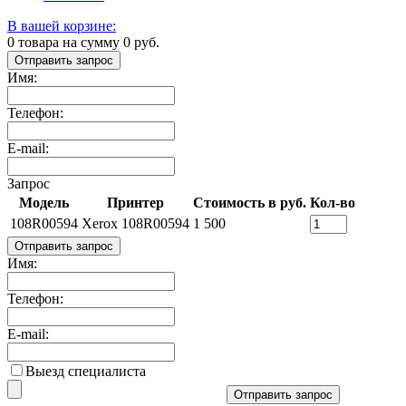
В вашей корзине:
0
товара на сумму
0
руб.
Отправить запрос
Имя:
Телефон:
E-mail:
Запрос
Модель
Принтер
Стоимость в руб.
Кол-во
108R00594
Xerox 108R00594
1 500
Отправить запрос
Имя:
Телефон:
E-mail:
Выезд специалиста
Отправить запрос