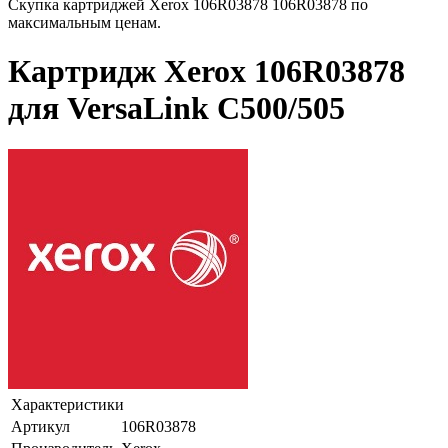
Скупка картриджей Xerox 106R03878 106R03878 по
максимальным ценам.
Картридж Xerox 106R03878
для VersaLink C500/505
Характеристики
Артикул
106R03878