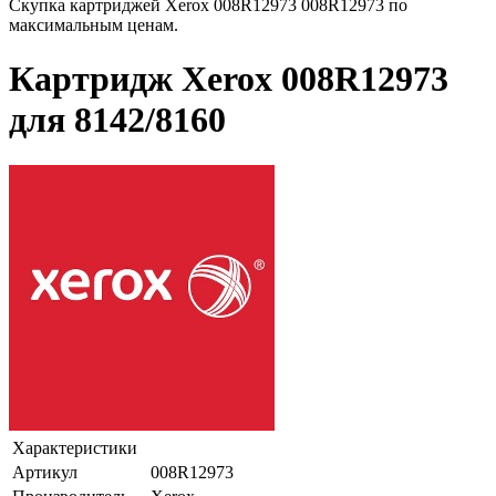
Скупка картриджей Xerox 008R12973 008R12973 по
максимальным ценам.
Картридж Xerox 008R12973
для 8142/8160
Характеристики
Артикул
008R12973