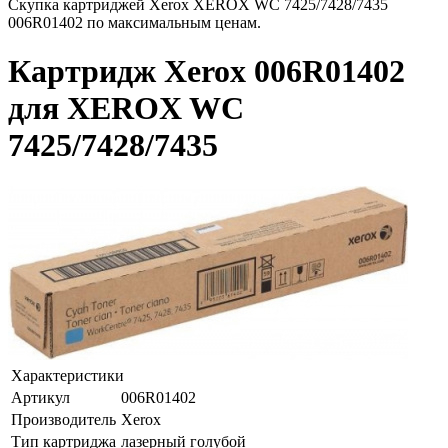
Скупка картриджей Xerox XEROX WC 7425/7428/7435
006R01402 по максимальным ценам.
Картридж Xerox 006R01402
для XEROX WC
7425/7428/7435
Характеристики
Артикул
006R01402
Производитель
Xerox
Тип картриджа
лазерный голубой