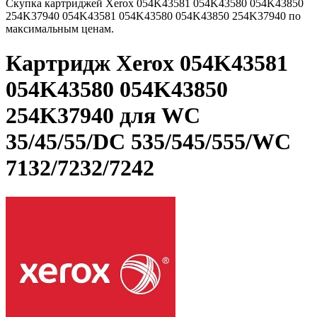
Скупка картриджей Xerox 054K43581 054K43580 054K43850
254K37940 054K43581 054K43580 054K43850 254K37940 по
максимальным ценам.
Картридж Xerox 054K43581
054K43580 054K43850
254K37940 для WC
35/45/55/DC 535/545/555/WC
7132/7232/7242