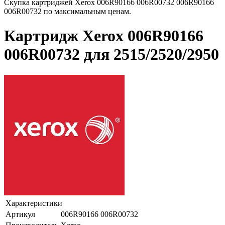
Скупка картриджей Xerox 006R90166 006R00732 006R90166
006R00732 по максимальным ценам.
Картридж Xerox 006R90166
006R00732 для 2515/2520/2950
Характеристики
Артикул
006R90166 006R00732