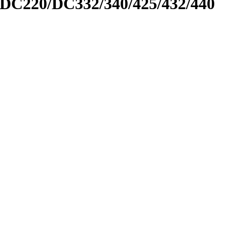
/DC220/DC332/340/425/432/440