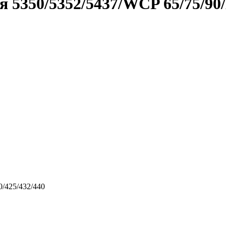
 5350/5352/5437/WCP 65/75/90
/425/432/440