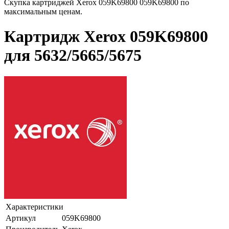
Скупка картриджей Xerox 059K69800 059K69800 по
максимальным ценам.
Картридж Xerox 059K69800
для 5632/5665/5675
Характеристики
Артикул
059K69800