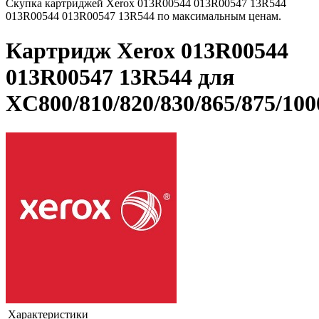
Скупка картриджей Xerox 013R00544 013R00547 13R544
013R00544 013R00547 13R544 по максимальным ценам.
Картридж Xerox 013R00544
013R00547 13R544 для
XC800/810/820/830/865/875/10
Характеристики