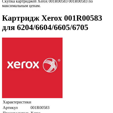
Скупка картриджей Xerox 001R00583 001R00583 по
максимальным ценам.
Картридж Xerox 001R00583
для 6204/6604/6605/6705
Характеристики
Артикул
001R00583