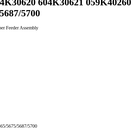
04K30620 604K30621 059K40260
/5687/5700
per Feeder Assembly
65/5675/5687/5700