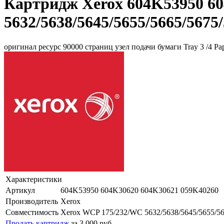
Картридж Xerox 604K53950 6
5632/5638/5645/5655/5665/5675
оригинал ресурс 90000 страниц узел подачи бумаги Tray 3 /4 Pa
Характеристики
Артикул
604K53950 604K30620 604K30621 059K40260
Производитель
Xerox
Совместимость
Xerox WCP 175/232/WC 5632/5638/5645/5655/56
Продать картридж
за 3 000 руб