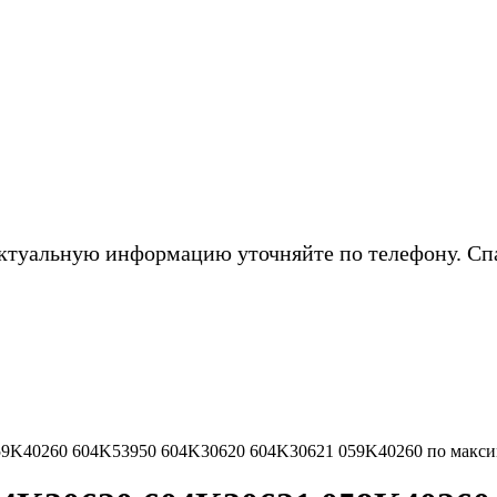
ктуальную информацию уточняйте по телефону. Сп
59K40260 604K53950 604K30620 604K30621 059K40260 по макси