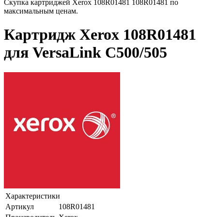
Скупка картриджей Xerox 108R01481 108R01481 по
максимальным ценам.
Картридж Xerox 108R01481
для VersaLink C500/505
Характеристики
Артикул
108R01481