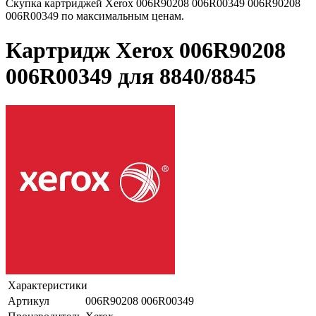
Скупка картриджей Xerox 006R90208 006R00349 006R90208
006R00349 по максимальным ценам.
Картридж Xerox 006R90208
006R00349 для 8840/8845
Характеристики
Артикул
006R90208 006R00349