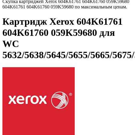
Скупка картриджей Xerox 604K61761 604K61760 059K59680
604K61761 604K61760 059K59680 по максимальным ценам.
Картридж Xerox 604K61761
604K61760 059K59680 для
WC
5632/5638/5645/5655/5665/5675