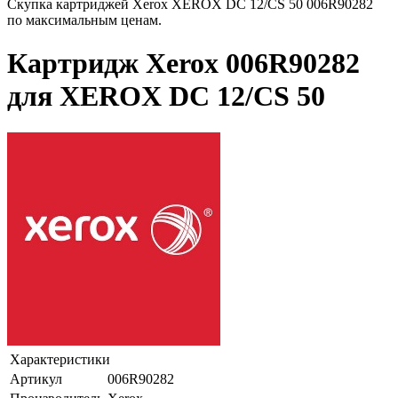
Скупка картриджей Xerox XEROX DC 12/CS 50 006R90282
по максимальным ценам.
Картридж Xerox 006R90282
для XEROX DC 12/CS 50
Характеристики
Артикул
006R90282