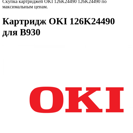
Скупка картриджей OKI 126K24490 126K24490 по
максимальным ценам.
Картридж OKI 126K24490
для B930