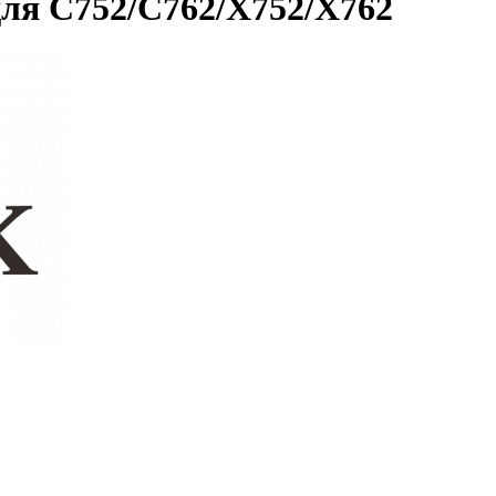
ля C752/C762/X752/X762