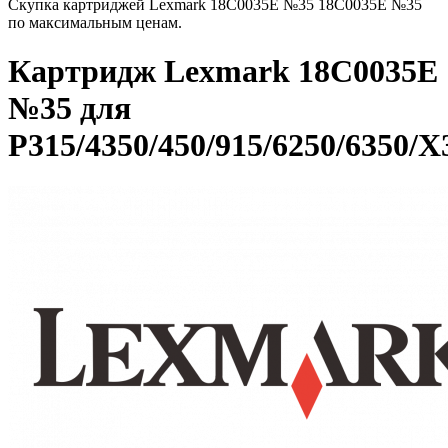
Скупка картриджей Lexmark 18C0035E №35 18C0035E №35
по максимальным ценам.
Картридж Lexmark 18C0035E
№35 для
P315/4350/450/915/6250/6350/X