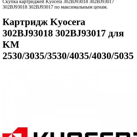
Скупка картриджей Kyocera 302BJ93018 302BJ93017
302BJ93018 302BJ93017 по максимальным ценам.
Картридж Kyocera
302BJ93018 302BJ93017 для
KM
2530/3035/3530/4035/4030/5035