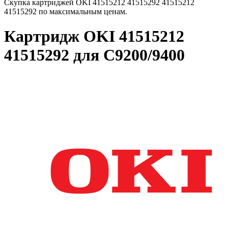
Скупка картриджей OKI 41515212 41515292 41515212
41515292 по максимальным ценам.
Картридж OKI 41515212
41515292 для C9200/9400