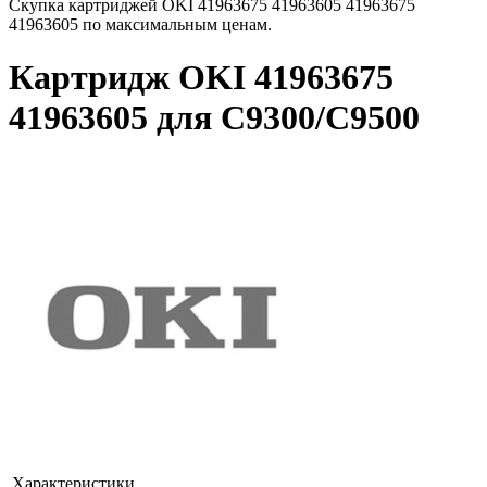
Скупка картриджей OKI 41963675 41963605 41963675
41963605 по максимальным ценам.
Картридж OKI 41963675
41963605 для C9300/C9500
Характеристики