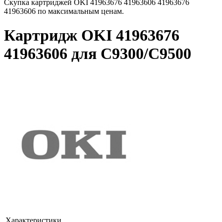
Скупка картриджей OKI 41963676 41963606 41963676
41963606 по максимальным ценам.
Картридж OKI 41963676
41963606 для C9300/C9500
Характеристики