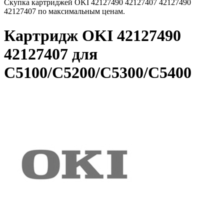
Скупка картриджей OKI 42127490 42127407 42127490
42127407 по максимальным ценам.
Картридж OKI 42127490
42127407 для
C5100/C5200/C5300/C5400