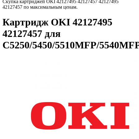
Скупка картриджей OKI 42127495 42127457 42127495
42127457 по максимальным ценам.
Картридж OKI 42127495
42127457 для
C5250/5450/5510MFP/5540MF