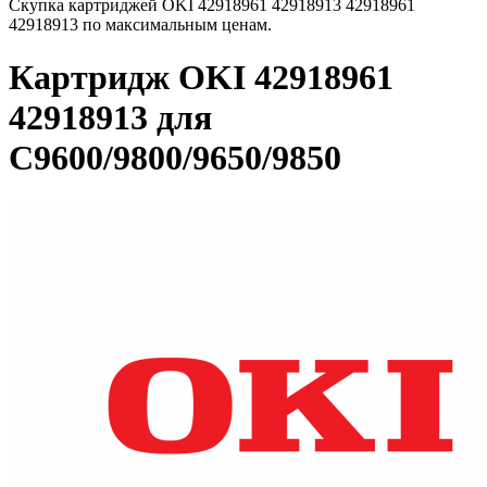
Скупка картриджей OKI 42918961 42918913 42918961
42918913 по максимальным ценам.
Картридж OKI 42918961
42918913 для
C9600/9800/9650/9850