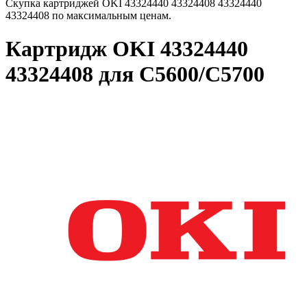
Скупка картриджей OKI 43324440 43324408 43324440
43324408 по максимальным ценам.
Картридж OKI 43324440
43324408 для C5600/C5700