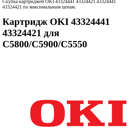
Скупка картриджей OKI 43324441 43324421 43324441
43324421 по максимальным ценам.
Картридж OKI 43324441
43324421 для
C5800/C5900/C5550