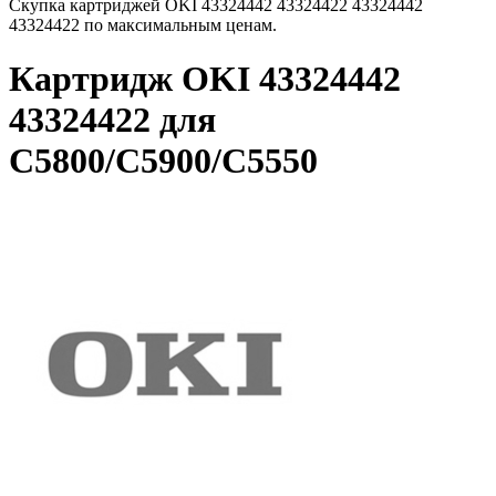
Скупка картриджей OKI 43324442 43324422 43324442
43324422 по максимальным ценам.
Картридж OKI 43324442
43324422 для
C5800/C5900/C5550