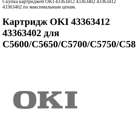
Скупка картриджей OKI 43363412 43363402 43363412
43363402 по максимальным ценам.
Картридж OKI 43363412
43363402 для
C5600/C5650/C5700/C5750/C5