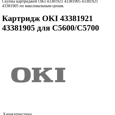
Скупка картриджей OKI 43381921 43381905 43381921
43381905 по максимальным ценам.
Картридж OKI 43381921
43381905 для C5600/C5700
Характеристики