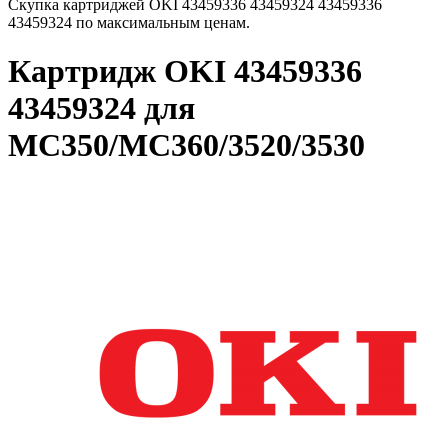
Скупка картриджей OKI 43459336 43459324 43459336
43459324 по максимальным ценам.
Картридж OKI 43459336
43459324 для
MC350/MC360/3520/3530