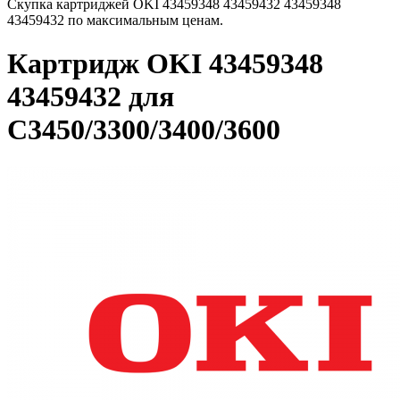
Скупка картриджей OKI 43459348 43459432 43459348
43459432 по максимальным ценам.
Картридж OKI 43459348
43459432 для
C3450/3300/3400/3600